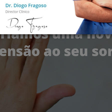
Clínicas Domus Salutem
riamos uma no
ensão ao seu sor