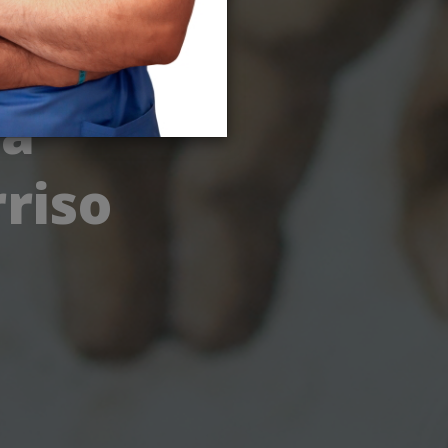
va
riso