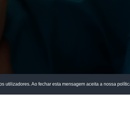
s utilizadores. Ao fechar esta mensagem aceita a nossa políti
SEJA MUITO BEM-VINDO À CLÍNICA DOMUS SALUTEM
fiança e preferência e é com enorme satisfação que o 