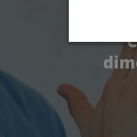
C
dim