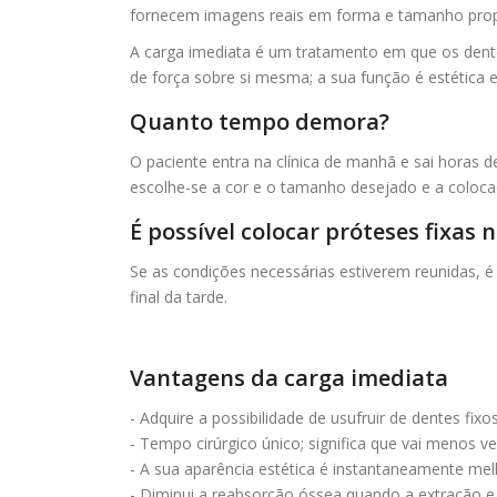
fornecem imagens reais em forma e tamanho propo
A carga imediata é um tratamento em que os dentes
de força sobre si mesma; a sua função é estética e
Quanto tempo demora?
O paciente entra na clínica de manhã e sai horas d
escolhe-se a cor e o tamanho desejado e a coloca
É possível colocar próteses fixa
Se as condições necessárias estiverem reunidas, é
final da tarde.
Vantagens da carga imediata
- Adquire a possibilidade de usufruir de dentes fix
- Tempo cirúrgico único; significa que vai menos ve
- A sua aparência estética é instantaneamente mel
- Diminui a reabsorção óssea quando a extração e 