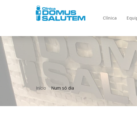
Clínica
Equi
Início
Num só dia