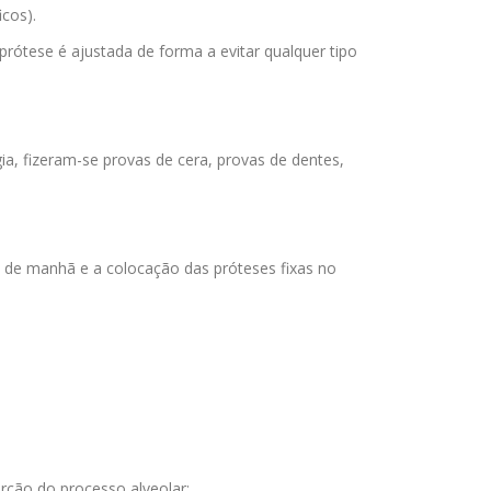
cos).
rótese é ajustada de forma a evitar qualquer tipo
ia, fizeram-se provas de cera, provas de dentes,
da de manhã e a colocação das próteses fixas no
rção do processo alveolar;