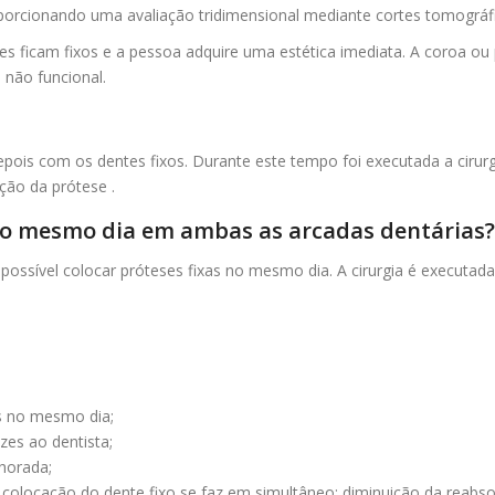
rcionando uma avaliação tridimensional mediante cortes tomográfi
 ficam fixos e a pessoa adquire uma estética imediata. A coroa ou p
 não funcional.
epois com os dentes fixos. Durante este tempo foi executada a cirurg
ção da prótese .
s no mesmo dia em ambas as arcadas dentárias?
 possível colocar próteses fixas no mesmo dia. A cirurgia é executa
os no mesmo dia;
zes ao dentista;
horada;
colocação do dente fixo se faz em simultâneo; diminuição da reabso